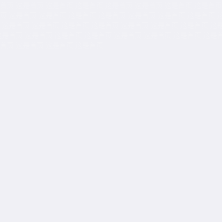
首页 这是首页 这是首页 这是首页 这是首页 这是首页 这是首页 这是首页
页 这是首页 这是首页 这是首页 这是首页 这是首页 这是首页 这是首页 
 这是首页 这是首页 这是首页 这是首页 这是首页 这是首页 这是首页 这
这是首页 这是首页 这是首页 这是首页 这是首页 这是首页 这是首页 这是
是首页 这是首页 这是首页 这是首页